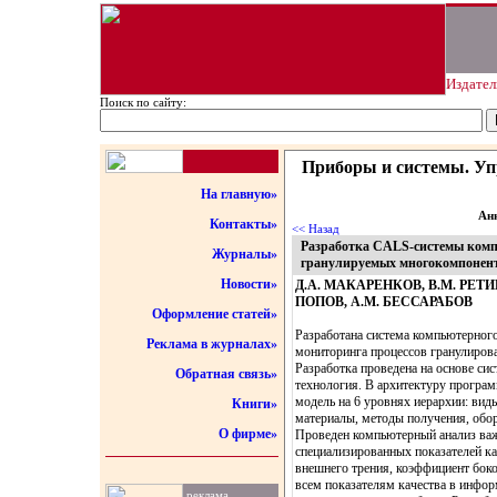
Издател
Поиск по сайту:
Приборы и системы. Упр
На главную»
Анн
Контакты»
<< Назад
Разработка CALS-системы комп
Журналы»
гранулируемых многокомпонен
Новости»
Д.А. МАКАРЕНКОВ, В.М. РЕТИВ
ПОПОВ, А.М. БЕССАРАБОВ
Оформление статей»
Разработана система компьютерного
Реклама в журналах»
мониторинга процессов гранулиров
Разработка проведена на основе с
Обратная связь»
технология. В архитектуру програ
модель на 6 уровнях иерархии: вид
Книги»
материалы, методы получения, обор
О фирме»
Проведен компьютерный анализ важ
специализированных показателей ка
внешнего трения, коэффициент боко
всем показателям качества в инфо
реклама