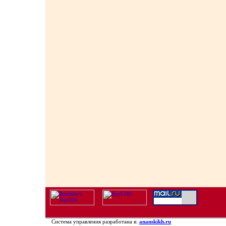
Система управления разработана в:
ananskikh.ru