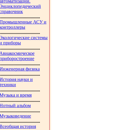
автоматизации.
Энциклопедический
справочник
...................................
Промышленные АСУ и
контроллеры
...................................
Экологические системы
и приборы
...................................
Авиакосмическое
приборостроение
...................................
Инженерная физика
...................................
История науки и
техники
...................................
Музыка и время
...................................
Нотный альбом
...................................
Музыковедение
...................................
Всеобщая история