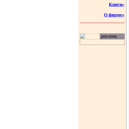
Книги»
О фирме»
реклама