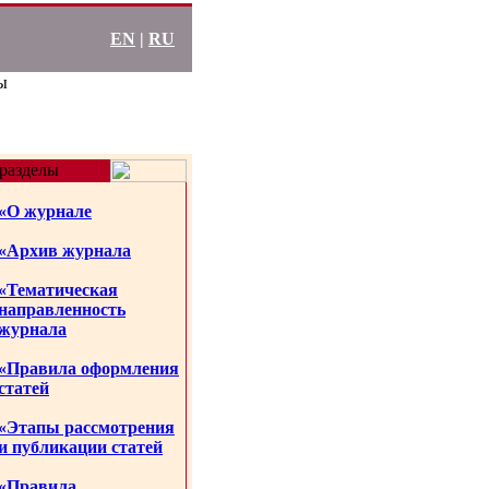
EN
|
RU
ы
разделы
«О журнале
«Архив журнала
«Тематическая
направленность
журнала
«Правила оформления
статей
«Этапы рассмотрения
и публикации статей
«Правила