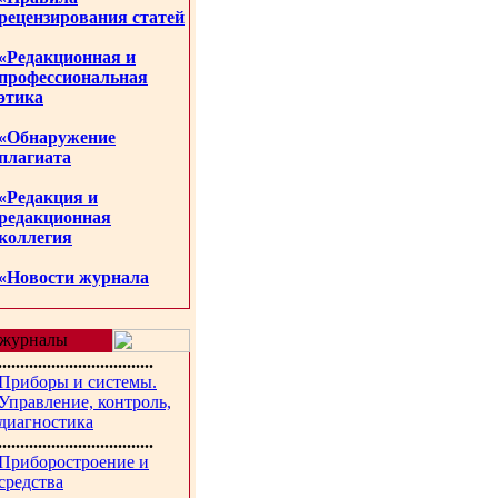
рецензирования статей
«Редакционная и
профессиональная
этика
«Обнаружение
плагиата
«Редакция и
редакционная
коллегия
«Новости журнала
журналы
...................................
Приборы и системы.
Управление, контроль,
диагностика
...................................
Приборостроение и
средства