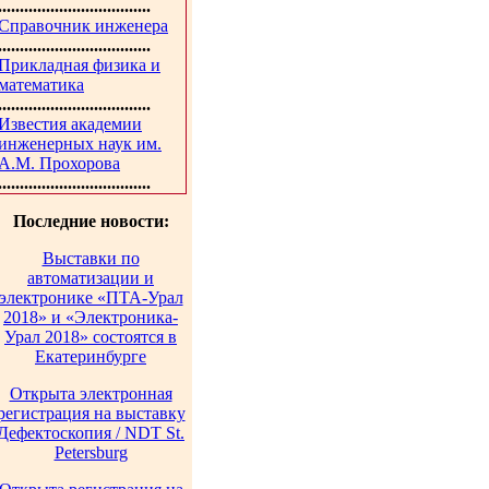
...................................
Справочник инженера
...................................
Прикладная физика и
математика
...................................
Известия академии
инженерных наук им.
А.М. Прохорова
...................................
Последние новости:
Выставки по
автоматизации и
электронике «ПТА-Урал
2018» и «Электроника-
Урал 2018» состоятся в
Екатеринбурге
Открыта электронная
регистрация на выставку
Дефектоскопия / NDT St.
Petersburg