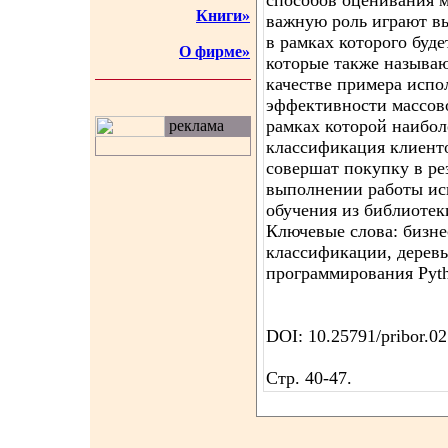
способов оценивания 
Книги»
важную роль играют вы
в рамках которого буд
О фирме»
которые также называю
качестве примера испо
эффективности массов
рамках которой наибол
реклама
классификация клиенто
совершат покупку в ре
выполнении работы ис
обучения из библиотеки 
Ключевые слова: бизне
классификации, деревь
программирования Pyth
DOI: 10.25791/pribor.0
Стр. 40-47.