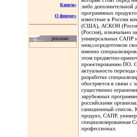
которые стоят перед ни
Книги»
либо дополнительной д
программных продукто
О фирме»
известные в России ком
(США), АСКОН (Росси
(Россия), изначально 
универсальных САПР и
реклама
ним,сосредоточили сво
именно специализиров
этом предметно-ориен
проектированию ПО. О
актуальность перехода
разработке специализ
обостряется в связи с
существенно ограничи
зарубежных программн
российскими организа
санкционный список. 
продукт, САПР, униве
специализированная СА
профессионал.