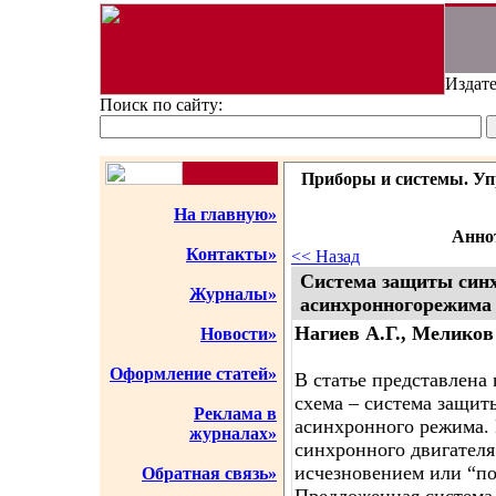
Издате
Поиск по сайту:
Приборы и системы. Упр
На главную»
Аннот
Контакты»
<< Назад
Система защиты синх
Журналы»
асинхронногорежима
Нагиев А.Г., Меликов
Новости»
Оформление статей»
В статье представлена
схема – система защит
Реклама в
асинхронного режима. 
журналах»
синхронного двигател
исчезновением или “по
Обратная связь»