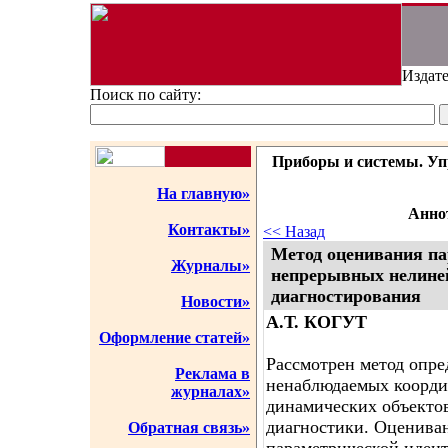
Издате
Поиск по сайту:
Приборы и системы. Упр
На главную»
Аннот
Контакты»
<< Назад
Метод оценивания па
Журналы»
непрерывных нелине
диагностирования
Новости»
А.Т. КОГУТ
Оформление статей»
Рассмотрен метод опре
Реклама в
ненаблюдаемых коорд
журналах»
динамических объектов
диагностики. Оцениван
Обратная связь»