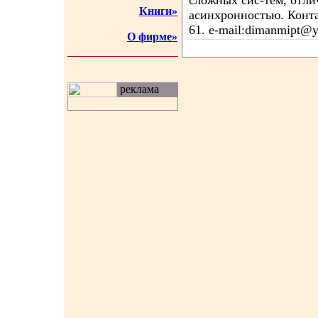
сложных сис-тем, отл
Книги»
асинхронностью. Конта
61. e-mail:dimanmipt@y
О фирме»
реклама