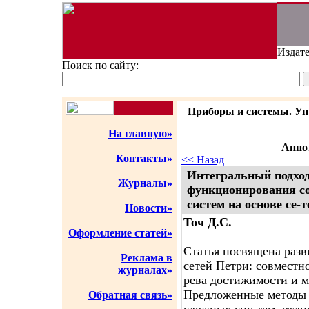
Издате
Поиск по сайту:
Приборы и системы. Упр
На главную»
Аннот
Контакты»
<< Назад
Интегральный подход
Журналы»
функционирования с
систем на основе се-
Новости»
Точ Д.С.
Оформление статей»
Статья посвящена раз
Реклама в
сетей Петри: совместн
журналах»
рева достижимости и 
Предложенные методы 
Обратная связь»