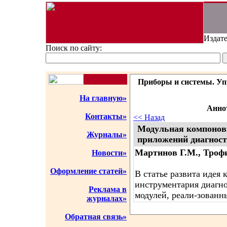
Издате
Поиск по сайту:
Приборы и системы. Упр
На главную»
Аннот
Контакты»
<< Назад
Модульная компонов
Журналы»
приложений диагност
Мартинов Г.М., Троф
Новости»
Оформление статей»
В статье развита идея
инструментария диагн
Реклама в
модулей, реали-зованн
журналах»
Обратная связь»