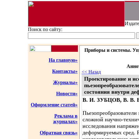
Издате
Поиск по сайту:
Приборы и системы. Упр
На главную»
Аннот
Контакты»
<< Назад
Проектирование и ис
Журналы»
пьезопреобразовател
состояния внутри де
Новости»
В. И. ЗУБЦОВ, В. В
Оформление статей»
Пьезопреобразователи
Реклама в
сложной научно-технич
журналах»
исследования напряжен
деформируемых сред. 
Обратная связь»