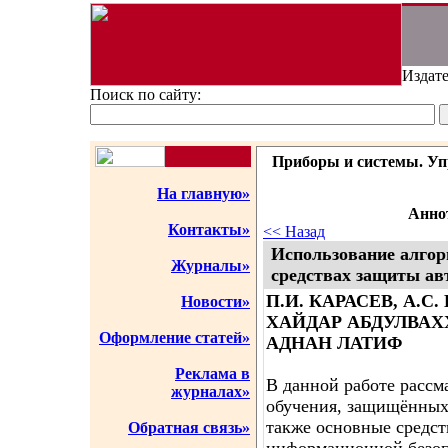
Издате
Поиск по сайту:
Приборы и системы. Упр
На главную»
Аннот
Контакты»
<< Назад
Использование алгор
Журналы»
средствах защиты ав
П.И. КАРАСЕВ, А.
Новости»
ХАЙДАР АБДУЛВАХ
Оформление статей»
АДНАН ЛАТИФ
Реклама в
В данной работе расс
журналах»
обучения, защищённых
также основные средст
Обратная связь»