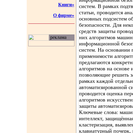
информационной безоп
Книги»
систем. В рамках подт
статьи, проводится ан
О фирме»
основных подсистем о
безопасности. Для нек
средств защиты провод
них алгоритмов машин
реклама
информационной безоп
систем. На основании 
применимости алгорит
предлагаются конкрет
алгоритмов на основе 
позволяющие решить з
рамках каждой отдель
автоматизированной си
проводится оценка пе
алгоритмов искусствен
защиты автоматизиров
Ключевые слова: маши
интеллект, защищённая
кластеризация, выявле
клавиатурный почерк, 