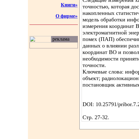
Следящие измерения х
Книги»
точностью, которая дос
накопленных статисти
О фирме»
модель обработки инф
измерения координат 
электромагнитной эне
помех (ПАП) обеспечи
реклама
данных о влиянии раз
координат ВО и позвол
необходимости принят
точности.
Ключевые слова: инфо
объект; радиолокацион
постановщик активных
DOI: 10.25791/pribor.7
Стр. 27-32.