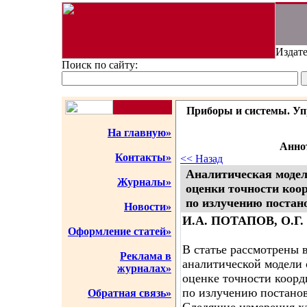
Издате
Поиск по сайту:
Приборы и системы. Упр
На главную»
Аннот
Контакты»
<< Назад
Аналитическая моде
Журналы»
оценки точности коо
по излучению поста
Новости»
И.А. ПОТАПОВ, О.Г
Оформление статей»
В статье рассмотрены 
Реклама в
аналитической модели
журналах»
оценке точности коор
по излучению постано
Обратная связь»