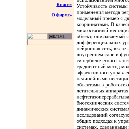
использованием многос
Книги»
Устойчивость системы 
применения метода рег
О фирме»
модельный пример с д
координатами. В качес
многосвязный нестаци
объект, описываемый 
реклама
дифференциальных ура
нейронная сеть, включ
внутреннем слое и фу
гиперболического танг
градиентный метод мож
эффективного управле
нелинейными нестаци
объектами в робототех
летательных аппаратах
нефтегазоперерабатыв
биотехнических систе
динамических системах
исследований согласую
общих подходах к упр
системах, сделанными 