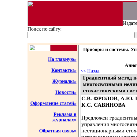
Издате
Поиск по сайту:
Приборы и системы. Упр
На главную»
Аннот
Контакты»
<< Назад
Градиентный метод н
Журналы»
многосвязными нели
стохастическими сис
Новости»
С.В. ФРОЛОВ, А.Ю.
Оформление статей»
К.С. САВИНОВА
Реклама в
Предложен градиентны
журналах»
управления многосвя
нестационарными стох
Обратная связь»