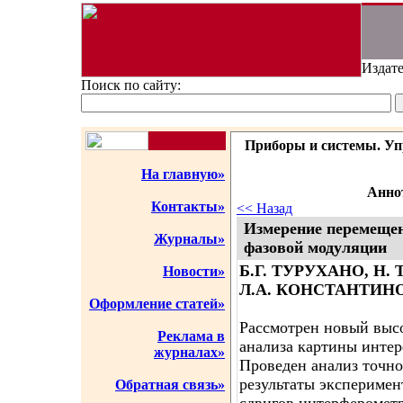
Издате
Поиск по сайту:
Приборы и системы. Упр
На главную»
Аннот
Контакты»
<< Назад
Измерение перемещен
Журналы»
фазовой модуляции
Б.Г. ТУРУХАНО, Н.
Новости»
Л.А. КОНСТАНТИН
Оформление статей»
Рассмотрен новый выс
Реклама в
анализа картины инте
журналах»
Проведен анализ точно
результаты экспериме
Обратная связь»