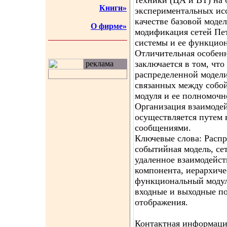
техники (ЦА и ВТ) на 
Книги»
экспериментальных ис
качестве базовой моде
О фирме»
модификация сетей Пет
системы и ее функцио
Отличительная особенн
заключается в том, чт
реклама
распределенной модели
связанных между собо
модуля и ее полномочн
Организация взаимоде
осуществляется путем 
сообщениями.
Ключевые слова: Распр
событийная модель, се
удаленное взаимодейст
компонента, иерархиче
функциональный модул
входные и выходные п
отображения.
Контактная информация