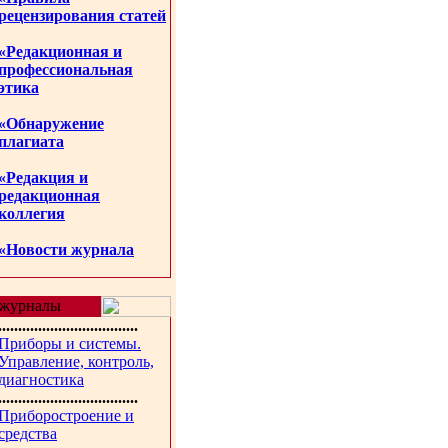
рецензирования статей
«Редакционная и
профессиональная
этика
«Обнаружение
плагиата
«Редакция и
редакционная
коллегия
«Новости журнала
журналы
...................................
Приборы и системы.
Управление, контроль,
диагностика
...................................
Приборостроение и
средства