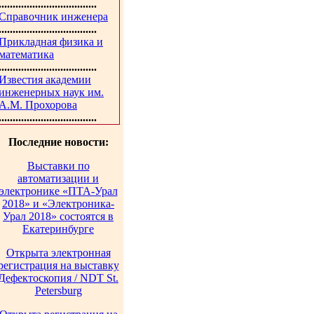
...................................
Справочник инженера
...................................
Прикладная физика и
математика
...................................
Известия академии
инженерных наук им.
А.М. Прохорова
...................................
Последние новости:
Выставки по
автоматизации и
электронике «ПТА-Урал
2018» и «Электроника-
Урал 2018» состоятся в
Екатеринбурге
Открыта электронная
регистрация на выставку
Дефектоскопия / NDT St.
Petersburg