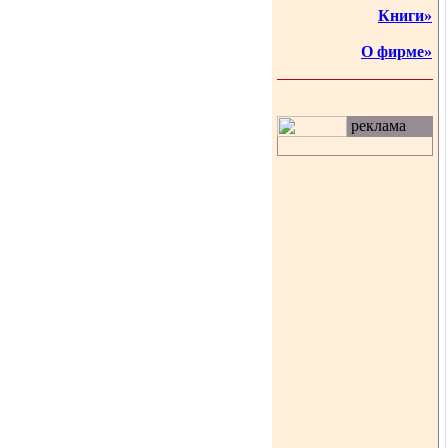
Книги»
О фирме»
реклама