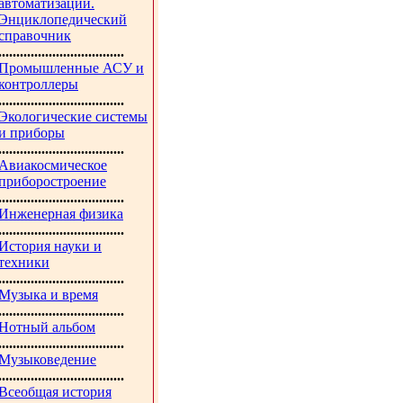
автоматизации.
Энциклопедический
справочник
...................................
Промышленные АСУ и
контроллеры
...................................
Экологические системы
и приборы
...................................
Авиакосмическое
приборостроение
...................................
Инженерная физика
...................................
История науки и
техники
...................................
Музыка и время
...................................
Нотный альбом
...................................
Музыковедение
...................................
Всеобщая история