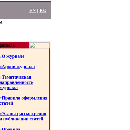
EN
|
RU
ы
разделы
«О журнале
«Архив журнала
«Тематическая
направленность
журнала
«Правила оформления
статей
«Этапы рассмотрения
и публикации статей
«Правила