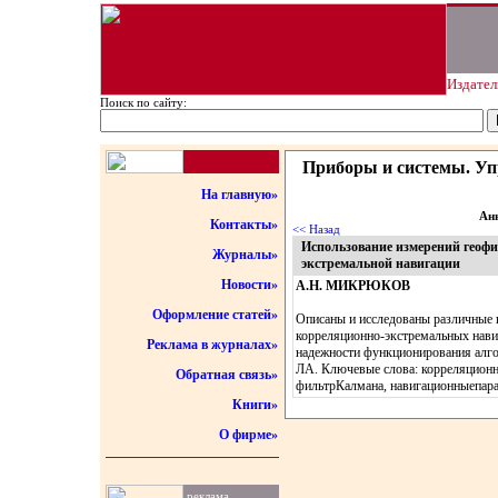
Издател
Поиск по сайту:
Приборы и системы. Упр
На главную»
Анн
Контакты»
<< Назад
Использование измерений геофи
Журналы»
экстремальной навигации
Новости»
А.Н. МИКРЮКОВ
Оформление статей»
Описаны и исследованы различные 
корреляционно-экстремальных нави
Реклама в журналах»
надежности функционирования алг
ЛА. Ключевые слова: корреляционн
Обратная связь»
фильтрКалмана, навигационныепар
Книги»
О фирме»
реклама