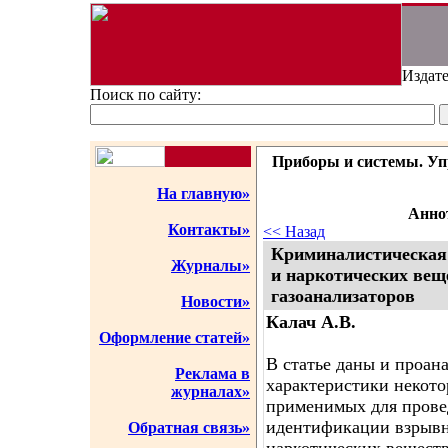
Издате
Поиск по сайту:
Приборы и системы. Упр
На главную»
Аннот
Контакты»
<< Назад
Криминалистическая
Журналы»
и наркотических вещ
газоанализаторов
Новости»
Калач А.В.
Оформление статей»
В статье даны и проан
Реклама в
характеристики некото
журналах»
применимых для прове
идентификации взрывн
Обратная связь»