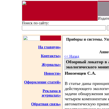
Издате
Поиск по сайту:
Приборы и системы. Упр
На главную»
Аннот
Контакты»
<< Назад
Обзорный локатор в 
Журналы»
экологического мони
Иноземцев С.А.
Новости»
Оформление статей»
В статье даны принци
действующего экологи
Реклама в
задачи обнаружения за
журналах»
четырем компонентам 
автоматическую привяз
Обратная связь»