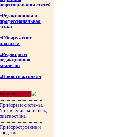
рецензирования статей
«Редакционная и
профессиональная
этика
«Обнаружение
плагиата
«Редакция и
редакционная
коллегия
«Новости журнала
журналы
...................................
Приборы и системы.
Управление, контроль,
диагностика
...................................
Приборостроение и
средства