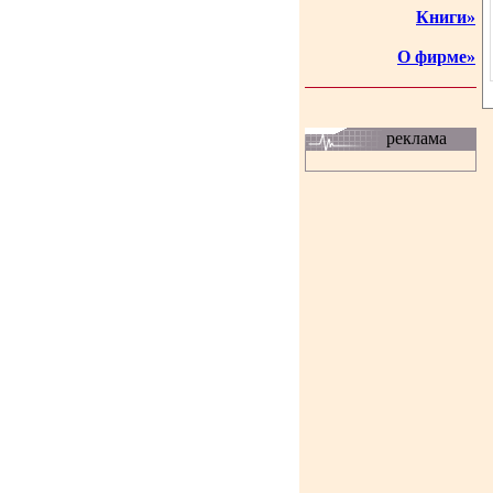
Книги»
О фирме»
реклама