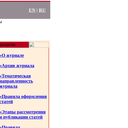
EN
|
RU
ы
разделы
«О журнале
«Архив журнала
«Тематическая
направленность
журнала
«Правила оформления
статей
«Этапы рассмотрения
и публикации статей
«Правила