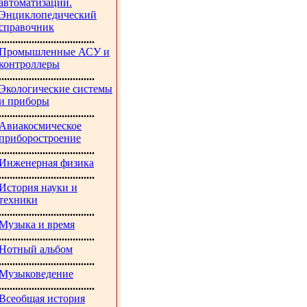
автоматизации.
Энциклопедический
справочник
...................................
Промышленные АСУ и
контроллеры
...................................
Экологические системы
и приборы
...................................
Авиакосмическое
приборостроение
...................................
Инженерная физика
...................................
История науки и
техники
...................................
Музыка и время
...................................
Нотный альбом
...................................
Музыковедение
...................................
Всеобщая история