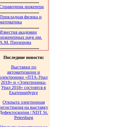
...................................
Справочник инженера
...................................
Прикладная физика и
математика
...................................
Известия академии
инженерных наук им.
А.М. Прохорова
...................................
Последние новости:
Выставки по
автоматизации и
электронике «ПТА-Урал
2018» и «Электроника-
Урал 2018» состоятся в
Екатеринбурге
Открыта электронная
регистрация на выставку
Дефектоскопия / NDT St.
Petersburg