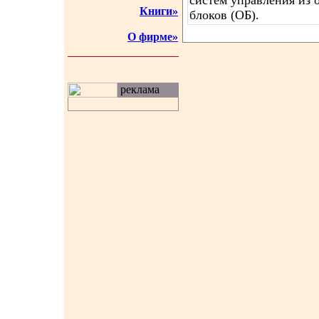
систем управления из 
Книги»
блоков (ОБ).
О фирме»
реклама