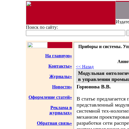
Издате
Поиск по сайту:
Приборы и системы. Упр
На главную»
Аннот
Контакты»
<< Назад
Модульная онтологич
Журналы»
в управлении промы
Горюнова В.В.
Новости»
Оформление статей»
В статье предлагается
представленный модул
Реклама в
системной тех-нологие
журналах»
механизм проектирова
разработки сети распр
Обратная связь»