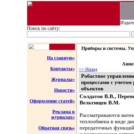
Издате
Поиск по сайту:
Приборы и системы. Упр
На главную»
Аннот
Контакты»
<< Назад
Робастное управлени
Журналы»
процессами с учетом
объектов
Новости»
Солдатов В.В., Переп
Оформление статей»
Вельтищев В.М.
Реклама в
Рассматриваются мате
журналах»
теплообмена в виде д
передаточных функций
Обратная связь»