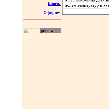
и расположения датчи
Книги»
полем температур в ку
О фирме»
реклама