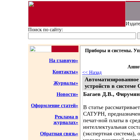
Издате
Поиск по сайту:
Приборы и системы. Упр
На главную»
Аннот
Контакты»
<< Назад
Автоматизированное
Журналы»
устройств в системе
Багаев Д.В., Фирумян
Новости»
Оформление статей»
В статье рассматривае
САТУРН, предназначен
Реклама в
печат-ной платы в ср
журналах»
интеллектуальная сос
(экспертная система), 
Обратная связь»