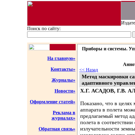
Издате
Поиск по сайту:
Приборы и системы. Упр
На главную»
Аннот
Контакты»
<< Назад
Метод маскировки са
Журналы»
адаптивного управле
Х.Г. АСАДОВ, Г.В. 
Новости»
Оформление статей»
Показано, что в целях
аппарата в полета мож
Реклама в
предлагаемый метод а
журналах»
полета в соответствии
излучательности земны
Обратная связь»