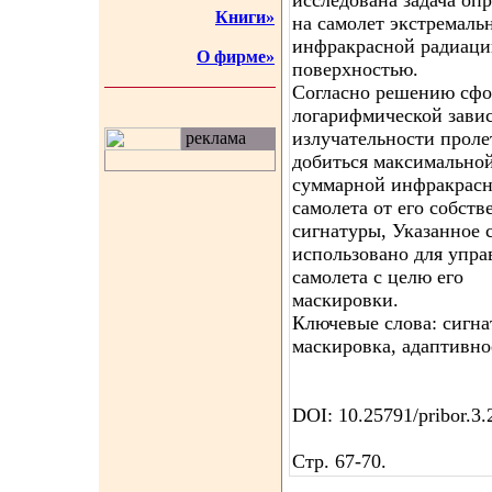
исследована задача оп
Книги»
на самолет экстремал
инфракрасной радиаци
О фирме»
поверхностью.
Согласно решению сфо
логарифмической зави
излучательности прол
реклама
добиться максимально
суммарной инфракрасн
самолета от его собст
сигнатуры, Указанное 
использовано для упра
самолета с целю его
маскировки.
Ключевые слова: сигна
маскировка, адаптивно
DOI: 10.25791/pribor.3
Стр. 67-70.