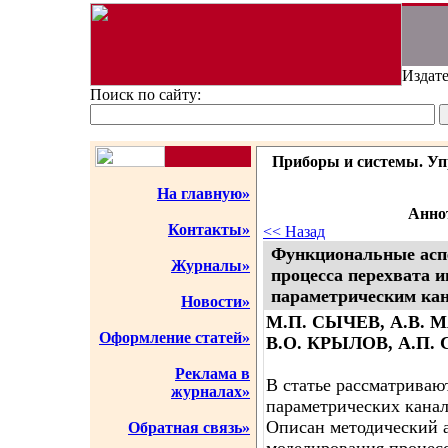
Издате
Поиск по сайту:
Приборы и системы. Упр
На главную»
Аннот
Контакты»
<< Назад
Функциональные асп
Журналы»
процесса перехвата 
параметрическим ка
Новости»
М.П. СЫЧЕВ, А.В. 
Оформление статей»
В.О. КРЫЛОВ, А.П
Реклама в
В статье рассматриваю
журналах»
параметрических кана
Описан методический 
Обратная связь»