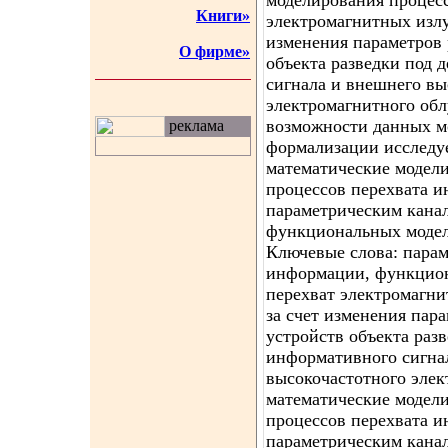
моделирования процесс
Книги»
электромагнитных изл
изменения параметров
О фирме»
объекта разведки под 
сигнала и внешнего вы
электромагнитного об
возможности данных мо
реклама
формализации исследу
математические модел
процессов перехвата 
параметрическим канал
функциональных модел
Ключевые слова: парам
информации, функцион
перехват электромагн
за счет изменения пар
устройств объекта раз
информативного сигна
высокочастотного элек
математические модел
процессов перехвата 
параметрическим кана