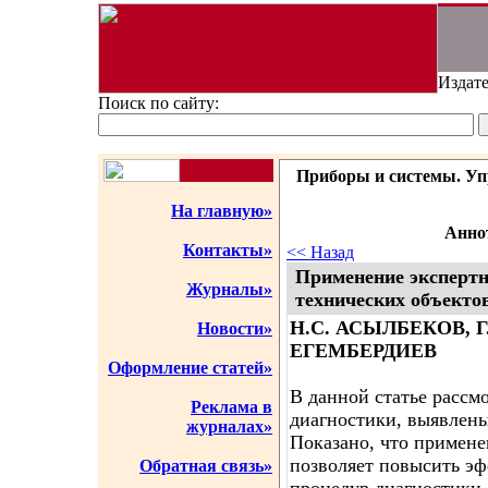
Издате
Поиск по сайту:
Приборы и системы. Упр
На главную»
Аннот
Контакты»
<< Назад
Применение экспертн
Журналы»
технических объекто
Н.С. АСЫЛБЕКОВ, Г
Новости»
ЕГЕМБЕРДИЕВ
Оформление статей»
В данной статье расс
Реклама в
диагностики, выявлен
журналах»
Показано, что примене
позволяет повысить э
Обратная связь»