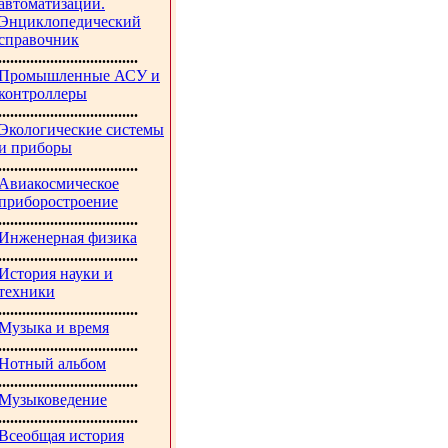
автоматизации.
Энциклопедический
справочник
...................................
Промышленные АСУ и
контроллеры
...................................
Экологические системы
и приборы
...................................
Авиакосмическое
приборостроение
...................................
Инженерная физика
...................................
История науки и
техники
...................................
Музыка и время
...................................
Нотный альбом
...................................
Музыковедение
...................................
Всеобщая история