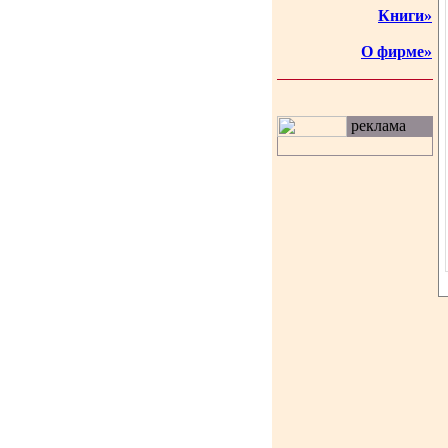
Книги»
О фирме»
реклама