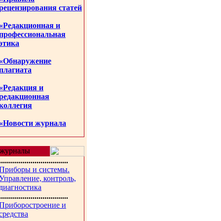
рецензирования статей
«Редакционная и
профессиональная
этика
«Обнаружение
плагиата
«Редакция и
редакционная
коллегия
«Новости журнала
журналы
...................................
Приборы и системы.
Управление, контроль,
диагностика
...................................
Приборостроение и
средства