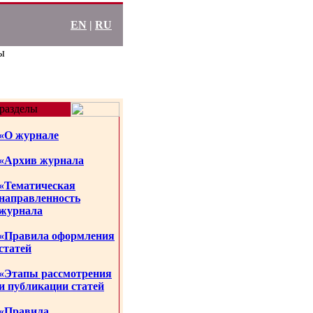
EN
|
RU
ы
разделы
«О журнале
«Архив журнала
«Тематическая
направленность
журнала
«Правила оформления
статей
«Этапы рассмотрения
и публикации статей
«Правила