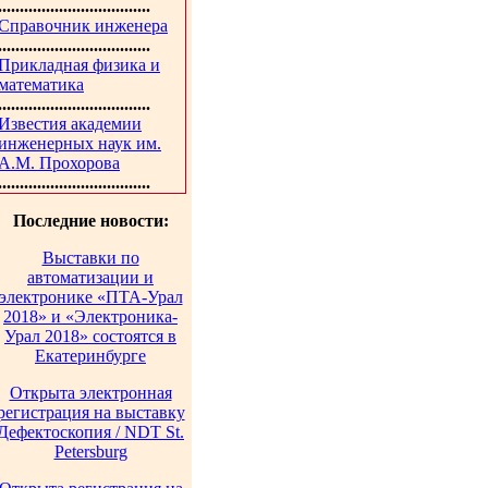
...................................
Справочник инженера
...................................
Прикладная физика и
математика
...................................
Известия академии
инженерных наук им.
А.М. Прохорова
...................................
Последние новости:
Выставки по
автоматизации и
электронике «ПТА-Урал
2018» и «Электроника-
Урал 2018» состоятся в
Екатеринбурге
Открыта электронная
регистрация на выставку
Дефектоскопия / NDT St.
Petersburg